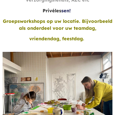
Privéles
sen!
Groepsworkshops op
u
w
locatie. Bijvoorbeeld
als onderdeel voor uw teamdag
,
vriendendag, feestdag.